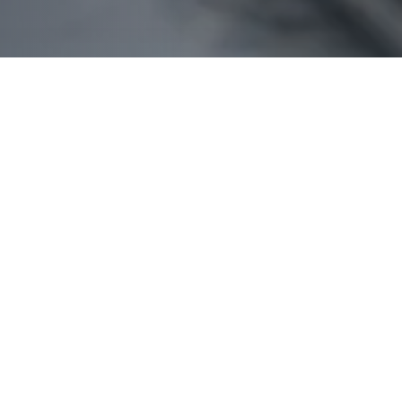
NG UND BERATUNG
ergiekosten reduzieren und
er planen.