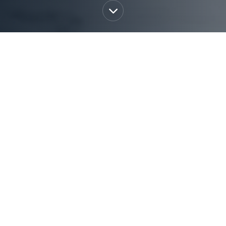
MIT PROFESSIONELLER PLANU
ergieberatung lassen sich Förderpotenziale erkennen, En
smaßnahmen strategisch, wirtschaftlich und zukunftssich