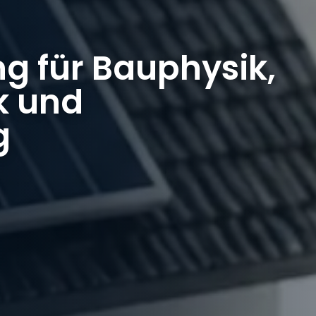
g für Bauphysik,
k und
g