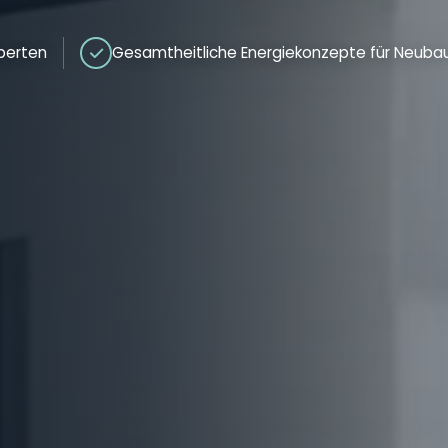
xperten
Gesamtheitliche Energiekonzepte für Neuba