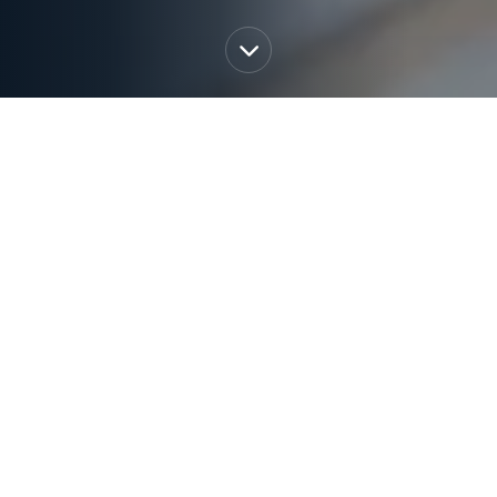
ARCHITEKTUR MIT KLARHEIT UND
WEITBLICK
Jedes Projekt ist einzigartig und verdient eine
individuelle Lösung.
Deshalb legen wir besonderen Wert auf eine
persönliche Zusammenarbeit, klare
Kommunikation und durchdachte Konzepte, die
Gestaltung, Funktionalität und Nachhaltigkeit
sinnvoll verbinden.