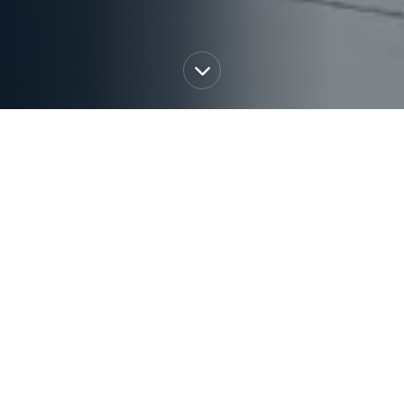
WARUM BAUHERREN AUS
AUGSBURG UND DER REGION MIT
AR|PLAN BAUEN
Wir verbinden Architektur, Bauphysik,
Gebäudetechnik und Förderstrategie zu einer
integralen Planung – für Gebäude, die
gestalterisch überzeugen, technisch funktionieren
und energetisch wie wirtschaftlich zukunftsfähig